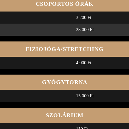
CSOPORTOS ÓRÁK
3 200 Ft
28 000 Ft
FIZIOJÓGA/STRETCHING
4 000 Ft
GYÓGYTORNA
15 000 Ft
SZOLÁRIUM
150 Ft