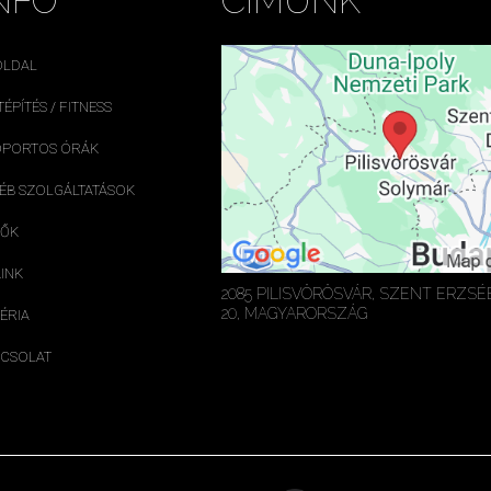
NFÓ
CÍMÜNK
OLDAL
TÉPÍTÉS / FITNESS
PORTOS ÓRÁK
ÉB SZOLGÁLTATÁSOK
ZŐK
INK
2085 PILISVÖRÖSVÁR, SZENT ERZS
20, MAGYARORSZÁG
ÉRIA
CSOLAT