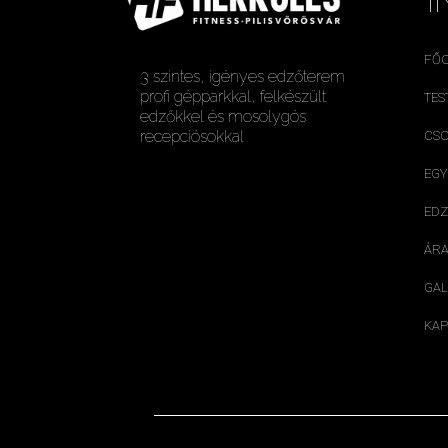
I
FŐ
3 szintes, igényes edzőterem
profi gépparkkal, felkészült
TES
edzőkkel és mosolygós
recepciósokkal
CSO
EGY
ED
ÁRA
GAL
KAP